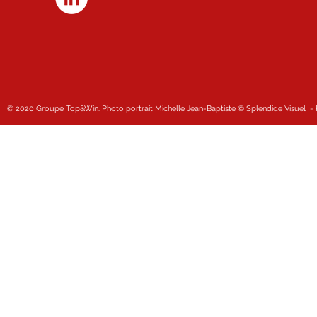
© 2020 Groupe Top&Win.
Photo portrait Michelle Jean-Baptiste © Splendide Visuel